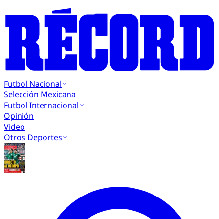
Futbol Nacional
Selección Mexicana
Futbol Internacional
Opinión
Video
Otros Deportes