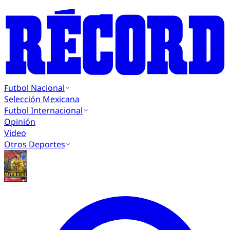
Futbol Nacional
Selección Mexicana
Futbol Internacional
Opinión
Video
Otros Deportes