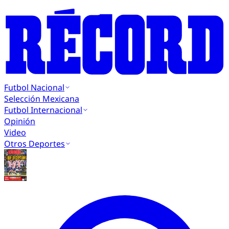
Futbol Nacional
Selección Mexicana
Futbol Internacional
Opinión
Video
Otros Deportes