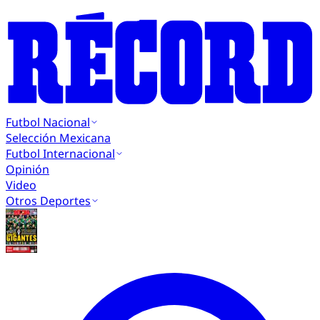
Futbol Nacional
Selección Mexicana
Futbol Internacional
Opinión
Video
Otros Deportes