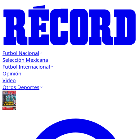
Futbol Nacional
Selección Mexicana
Futbol Internacional
Opinión
Video
Otros Deportes