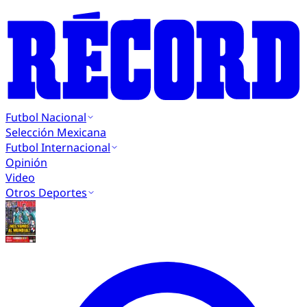
Futbol Nacional
Selección Mexicana
Futbol Internacional
Opinión
Video
Otros Deportes