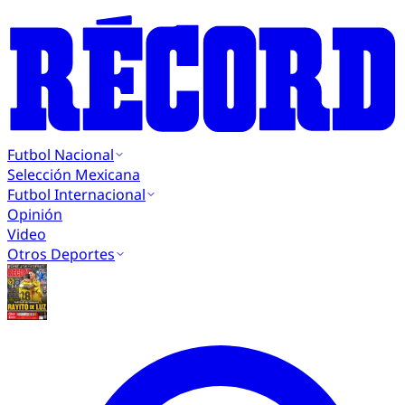
Futbol Nacional
Selección Mexicana
Futbol Internacional
Opinión
Video
Otros Deportes