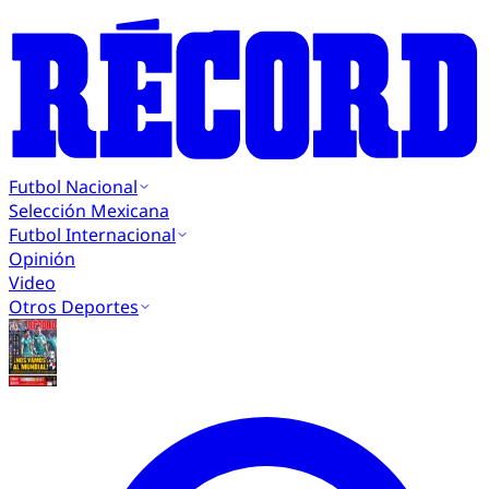
Futbol Nacional
Selección Mexicana
Futbol Internacional
Opinión
Video
Otros Deportes