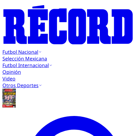
Futbol Nacional
Selección Mexicana
Futbol Internacional
Opinión
Video
Otros Deportes