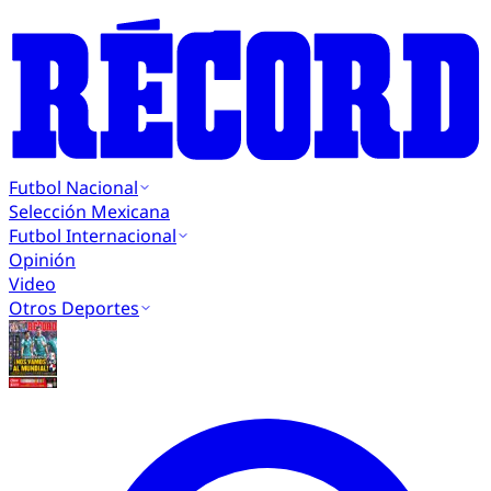
Futbol Nacional
Selección Mexicana
Futbol Internacional
Opinión
Video
Otros Deportes