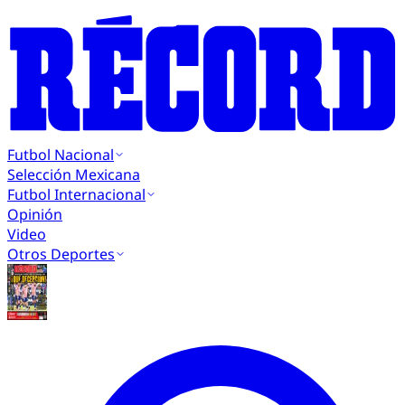
Futbol Nacional
Selección Mexicana
Futbol Internacional
Opinión
Video
Otros Deportes