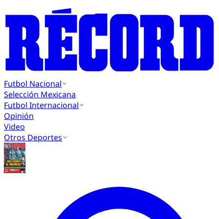
Futbol Nacional
Selección Mexicana
Futbol Internacional
Opinión
Video
Otros Deportes