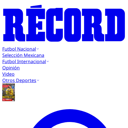
Futbol Nacional
Selección Mexicana
Futbol Internacional
Opinión
Video
Otros Deportes