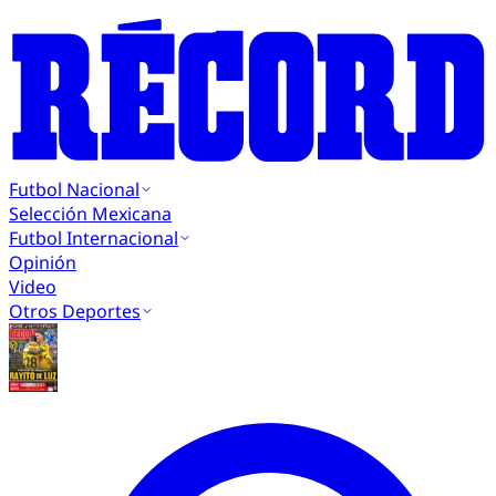
Futbol Nacional
Selección Mexicana
Futbol Internacional
Opinión
Video
Otros Deportes