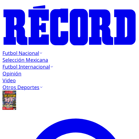
Futbol Nacional
Selección Mexicana
Futbol Internacional
Opinión
Video
Otros Deportes