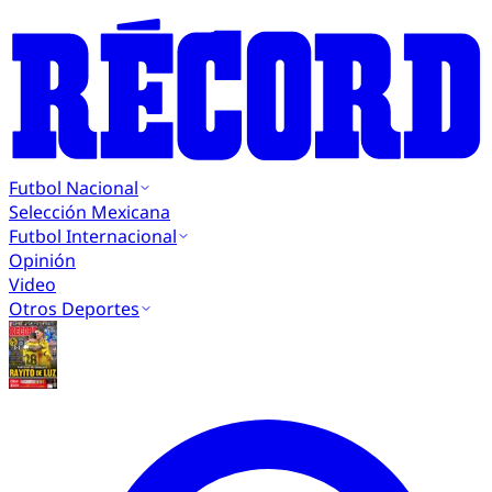
Futbol Nacional
Selección Mexicana
Futbol Internacional
Opinión
Video
Otros Deportes