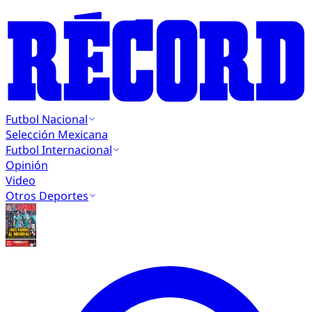
Futbol Nacional
Selección Mexicana
Futbol Internacional
Opinión
Video
Otros Deportes