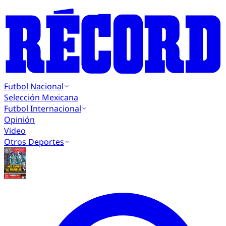
Futbol Nacional
Selección Mexicana
Futbol Internacional
Opinión
Video
Otros Deportes