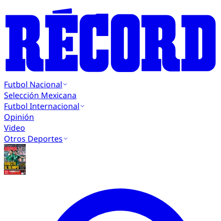
Futbol Nacional
Selección Mexicana
Futbol Internacional
Opinión
Video
Otros Deportes