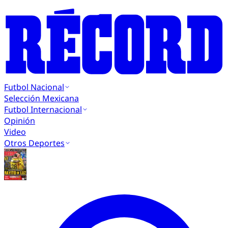
Futbol Nacional
Selección Mexicana
Futbol Internacional
Opinión
Video
Otros Deportes