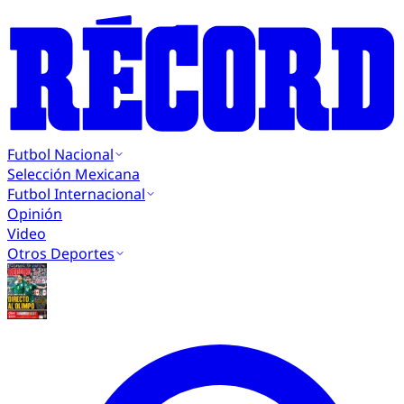
Futbol Nacional
Selección Mexicana
Futbol Internacional
Opinión
Video
Otros Deportes