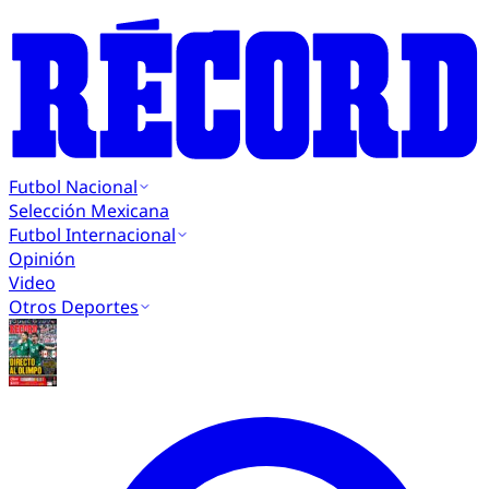
Futbol Nacional
Selección Mexicana
Futbol Internacional
Opinión
Video
Otros Deportes