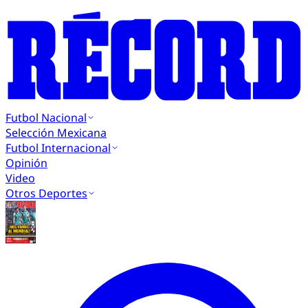
Futbol Nacional
Selección Mexicana
Futbol Internacional
Opinión
Video
Otros Deportes