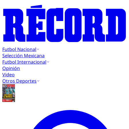
Futbol Nacional
Selección Mexicana
Futbol Internacional
Opinión
Video
Otros Deportes