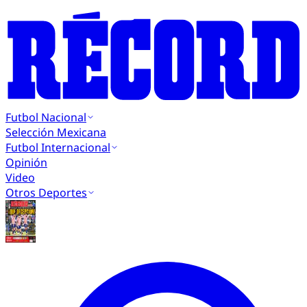
Futbol Nacional
Selección Mexicana
Futbol Internacional
Opinión
Video
Otros Deportes