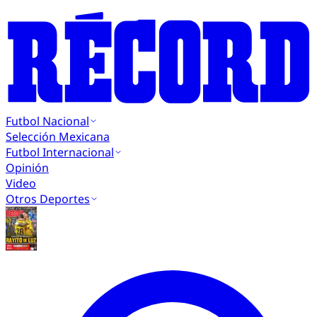
Futbol Nacional
Selección Mexicana
Futbol Internacional
Opinión
Video
Otros Deportes