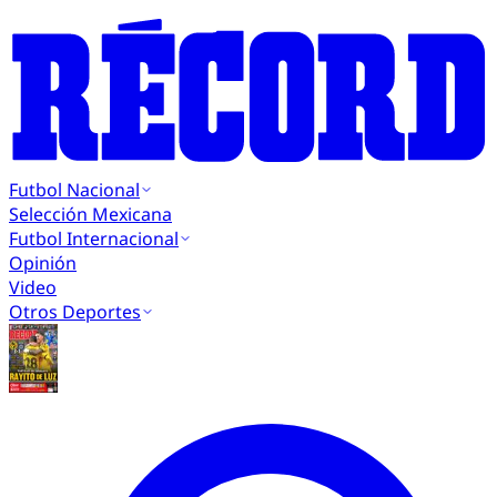
Futbol Nacional
Selección Mexicana
Futbol Internacional
Opinión
Video
Otros Deportes