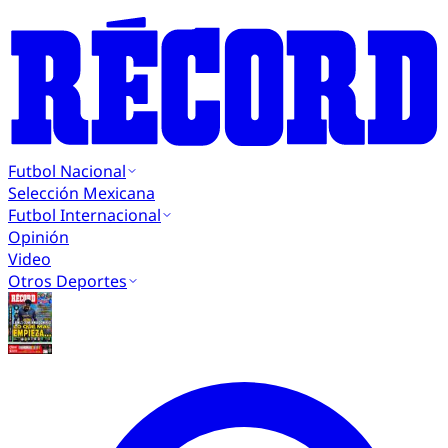
Futbol Nacional
Selección Mexicana
Futbol Internacional
Opinión
Video
Otros Deportes