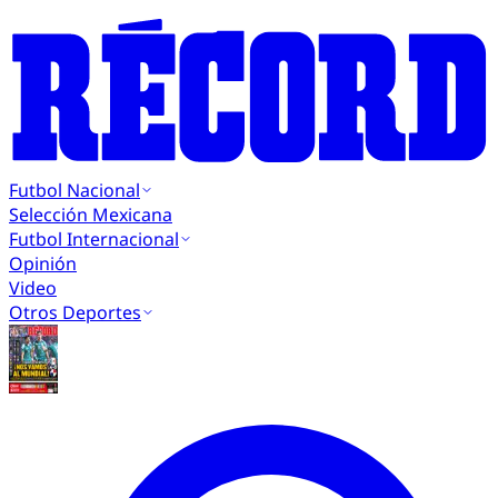
Futbol Nacional
Selección Mexicana
Futbol Internacional
Opinión
Video
Otros Deportes