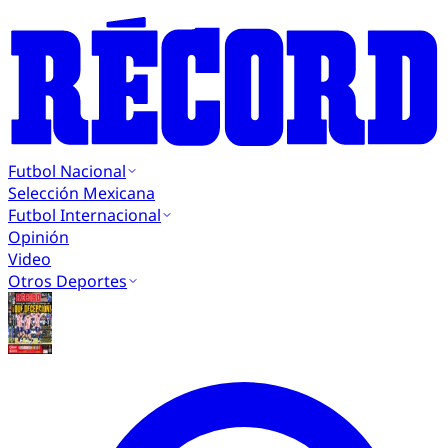
Futbol Nacional
Selección Mexicana
Futbol Internacional
Opinión
Video
Otros Deportes