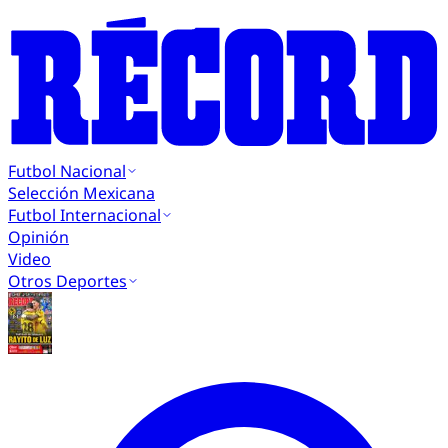
Futbol Nacional
Selección Mexicana
Futbol Internacional
Opinión
Video
Otros Deportes