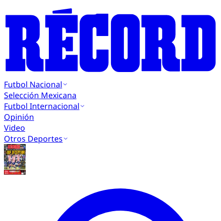
Futbol Nacional
Selección Mexicana
Futbol Internacional
Opinión
Video
Otros Deportes