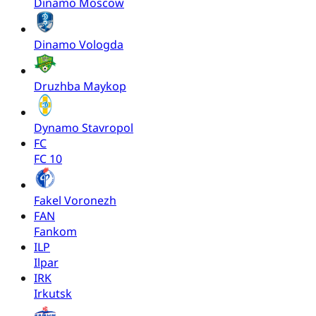
Dinamo Moscow
Dinamo Vologda
Druzhba Maykop
Dynamo Stavropol
FC
FC 10
Fakel Voronezh
FAN
Fankom
ILP
Ilpar
IRK
Irkutsk