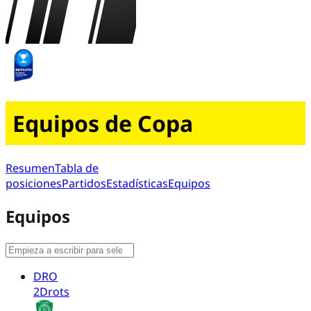
Equipos de Copa
Resumen
Tabla de
posiciones
Partidos
Estadísticas
Equipos
Equipos
DRO
2Drots