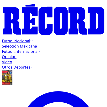
Futbol Nacional
Selección Mexicana
Futbol Internacional
Opinión
Video
Otros Deportes