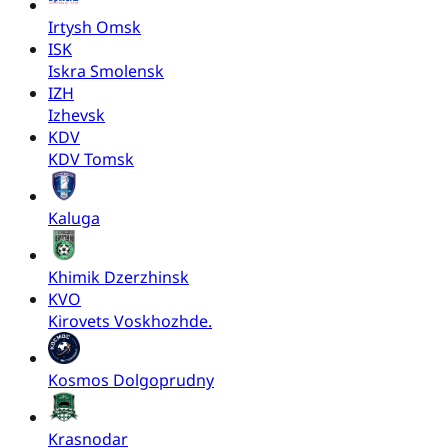
Irtysh Omsk
ISK
Iskra Smolensk
IZH
Izhevsk
KDV
KDV Tomsk
Kaluga
Khimik Dzerzhinsk
KVO
Kirovets Voskhozhde.
Kosmos Dolgoprudny
Krasnodar