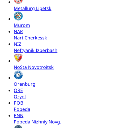
Metallurg Lipetsk
Murom
NAR
Nart Cherkessk
NIZ
Neftyanik Izberbash
NoSta Novotroitsk
Orenburg
ORE
Oryol
POB
Pobeda
PNN
Pobeda Nizhniy Novg.