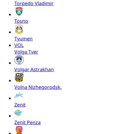
Torpedo Vladimir
Tosno
Tyumen
VOL
Volga Tver
Volgar Astrakhan
Volna Nizhegorodsk.
Zenit
Zenit Penza