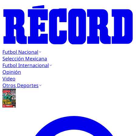
Futbol Nacional
Selección Mexicana
Futbol Internacional
Opinión
Video
Otros Deportes