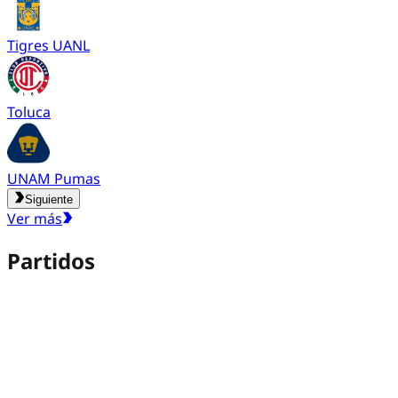
Tigres UANL
Toluca
UNAM Pumas
Siguiente
Ver más
Partidos