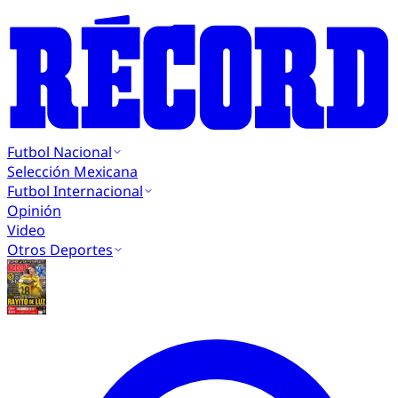
Futbol Nacional
Selección Mexicana
Futbol Internacional
Opinión
Video
Otros Deportes