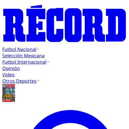
Futbol Nacional
Selección Mexicana
Futbol Internacional
Opinión
Video
Otros Deportes