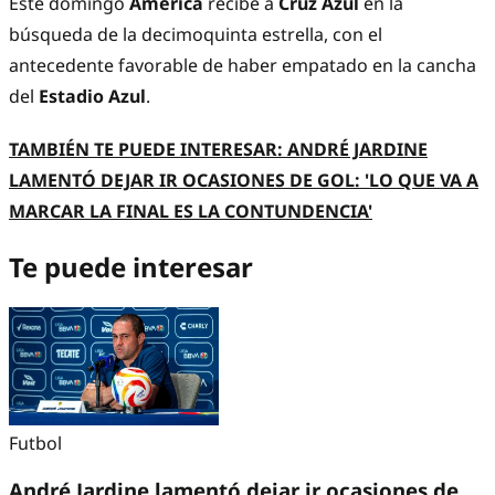
Este domingo
América
recibe a
Cruz Azul
en la
búsqueda de la decimoquinta estrella, con el
antecedente favorable de haber empatado en la cancha
del
Estadio Azul
.
TAMBIÉN TE PUEDE INTERESAR: ANDRÉ JARDINE
LAMENTÓ DEJAR IR OCASIONES DE GOL: 'LO QUE VA A
MARCAR LA FINAL ES LA CONTUNDENCIA'
Te puede interesar
Futbol
André Jardine lamentó dejar ir ocasiones de