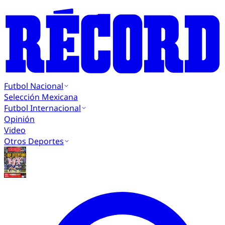
Futbol Nacional
Selección Mexicana
Futbol Internacional
Opinión
Video
Otros Deportes