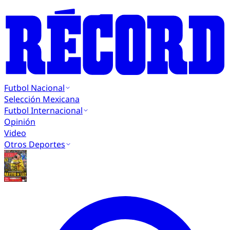
Futbol Nacional
Selección Mexicana
Futbol Internacional
Opinión
Video
Otros Deportes