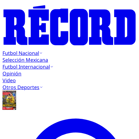
Futbol Nacional
Selección Mexicana
Futbol Internacional
Opinión
Video
Otros Deportes