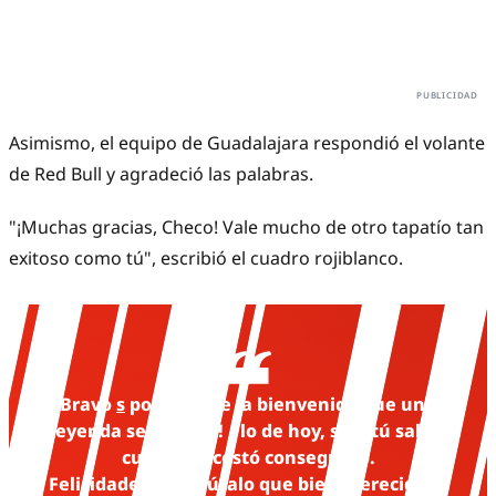
Asimismo, el equipo de Guadalajara respondió el volante
de Red Bull y agradeció las palabras.
"¡Muchas gracias, Checo! Vale mucho de otro tapatío tan
exitoso como tú", escribió el cuadro rojiblanco.
Bravo
s
por hacerle la bienvenida que una
leyenda se merece!
_
lo de hoy, solo tú sabes
cuanto te costó conseguirlo.
Felicidades y disfrútalo que bien merecido lo