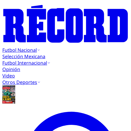
Futbol Nacional
Selección Mexicana
Futbol Internacional
Opinión
Video
Otros Deportes