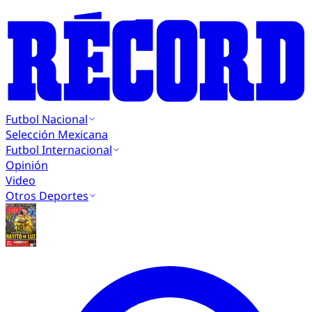
Futbol Nacional
Selección Mexicana
Futbol Internacional
Opinión
Video
Otros Deportes