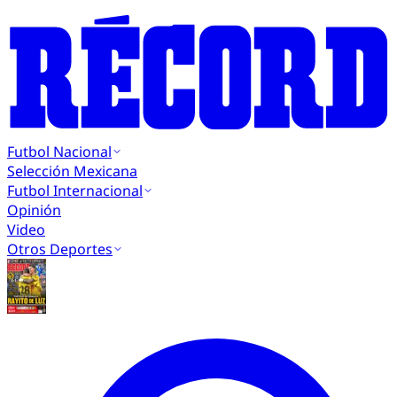
Futbol Nacional
Selección Mexicana
Futbol Internacional
Opinión
Video
Otros Deportes