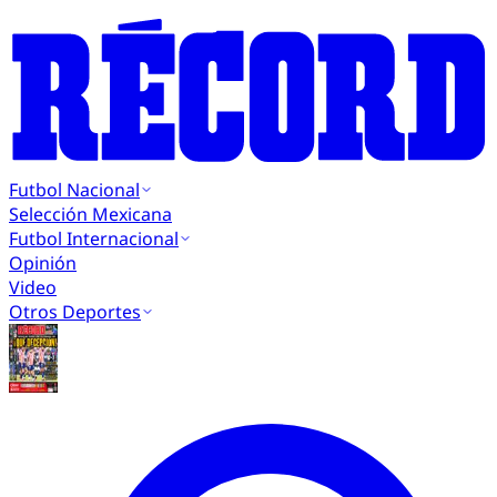
Futbol Nacional
Selección Mexicana
Futbol Internacional
Opinión
Video
Otros Deportes