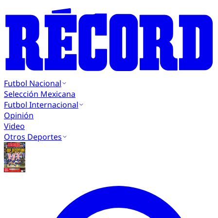
Futbol Nacional
Selección Mexicana
Futbol Internacional
Opinión
Video
Otros Deportes