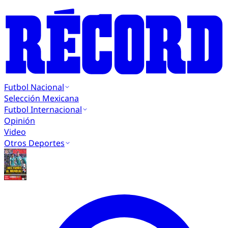
Futbol Nacional
Selección Mexicana
Futbol Internacional
Opinión
Video
Otros Deportes