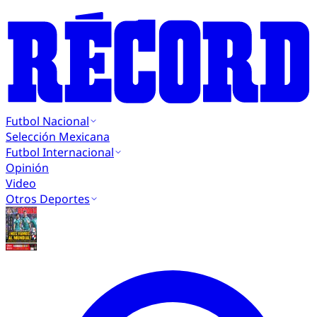
Futbol Nacional
Selección Mexicana
Futbol Internacional
Opinión
Video
Otros Deportes