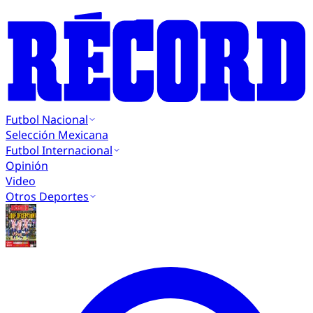
Futbol Nacional
Selección Mexicana
Futbol Internacional
Opinión
Video
Otros Deportes