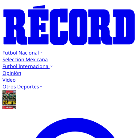
Futbol Nacional
Selección Mexicana
Futbol Internacional
Opinión
Video
Otros Deportes