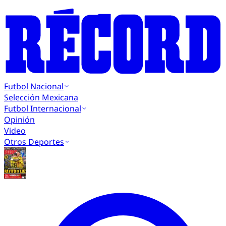
Futbol Nacional
Selección Mexicana
Futbol Internacional
Opinión
Video
Otros Deportes