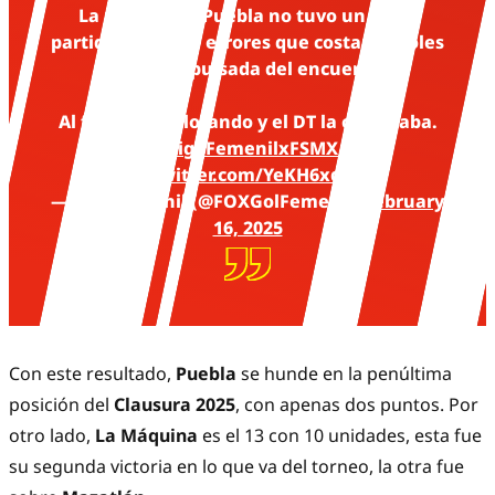
La portera de Puebla no tuvo un buen
partido. Cometió errores que costaron goles
y se fue expulsada del encuentro.
Al final, salió llorando y el DT la consolaba.
#LigaFemenilxFSMX
pic.twitter.com/YeKH6xqggb
— FOX Femenil (@FOXGolFemenil)
February
16, 2025
Con este resultado,
Puebla
se hunde en la penúltima
posición del
Clausura 2025
, con apenas dos puntos. Por
otro lado,
La Máquina
es el 13 con 10 unidades, esta fue
su segunda victoria en lo que va del torneo, la otra fue