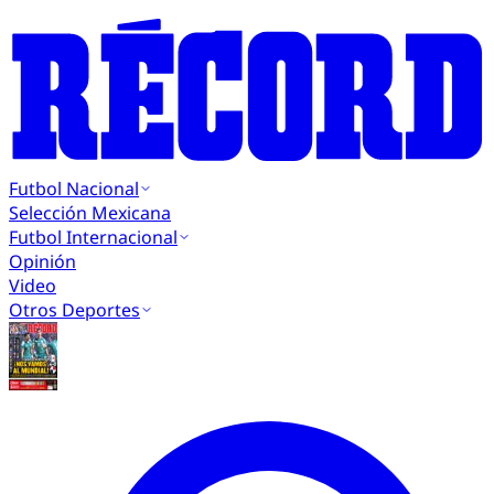
Futbol Nacional
Selección Mexicana
Futbol Internacional
Opinión
Video
Otros Deportes